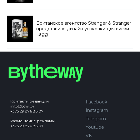
Британское агентство Stranger & Stranger
представило дизайн упаковки для виски
Lagg
Контакты редакции:
Facebook
info@btw.by
Instagram
+375 29 876 86 07
Telegram
Размещение рекламы:
+375 29 876 86 07
Youtube
VK