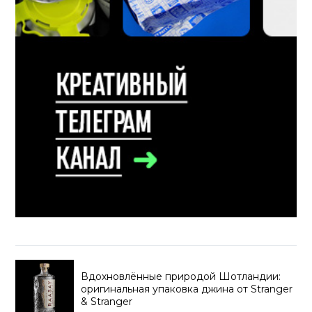
Вдохновлённые природой Шотландии:
оригинальная упаковка джина от Stranger
& Stranger