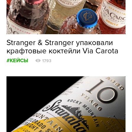
ФОТОГРАФИЯ
ТИПОГРАФИКА
ИСТОРИИ БРЕНДОВ
Stranger & Stranger упаковали
крафтовые коктейли Via Carota
О ПРОЕКТЕ
#КЕЙСЫ
РЕКЛАМА
1793
КОНТАКТЫ