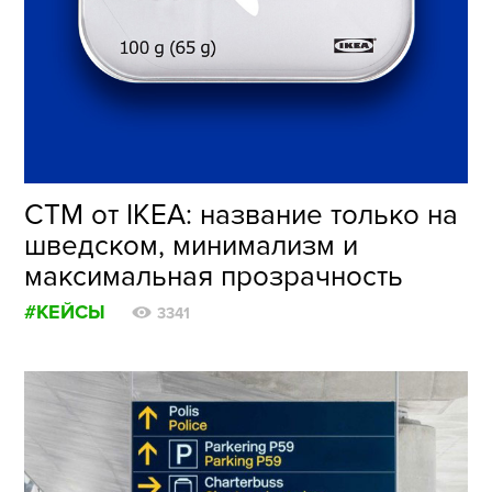
ФОТОГРАФИЯ
ТИПОГРАФИКА
ИСТОРИИ БРЕНДОВ
О ПРОЕКТЕ
СТМ от IKEA: название только на
РЕКЛАМА
шведском, минимализм и
КОНТАКТЫ
максимальная прозрачность
#КЕЙСЫ
3341