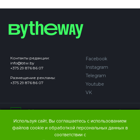
Контакты редакции:
Facebook
info@btw.by
Instagram
+375 29 876 86 07
Telegram
Размещение рекламы:
+375 29 876 86 07
Youtube
VK
Сайт может содержать контент, не предназначенный для
лиц младше 18 лет.
Используя сайт, Вы соглашаетесь с использованием
файлов cookie и обработкой персональных данных в
© 2016 – 2026 ООО
«АЙДЬЮ МЕДИА».
соответствии с
Все права защищены.
При любом использовании