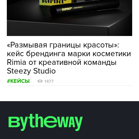
ФОТОГРАФИЯ
ТИПОГРАФИКА
ИСТОРИИ БРЕНДОВ
«Размывая границы красоты»:
кейс брендинга марки косметики
О ПРОЕКТЕ
Rimia от креативной команды
РЕКЛАМА
Steezy Studio
КОНТАКТЫ
#КЕЙСЫ
1477