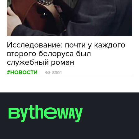
ФОТОГРАФИЯ
ТИПОГРАФИКА
ИСТОРИИ БРЕНДОВ
Исследование: почти у каждого
второго белоруса был
О ПРОЕКТЕ
служебный роман
РЕКЛАМА
#НОВОСТИ
КОНТАКТЫ
8301