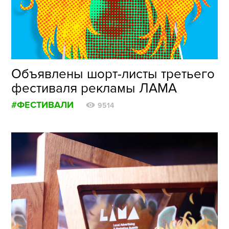
ФОТОГРАФИЯ
ТИПОГРАФИКА
ИСТОРИИ БРЕНДОВ
Объявлены шорт-листы третьего
фестиваля рекламы ЛАМА
О ПРОЕКТЕ
#ФЕСТИВАЛИ
РЕКЛАМА
9514
КОНТАКТЫ