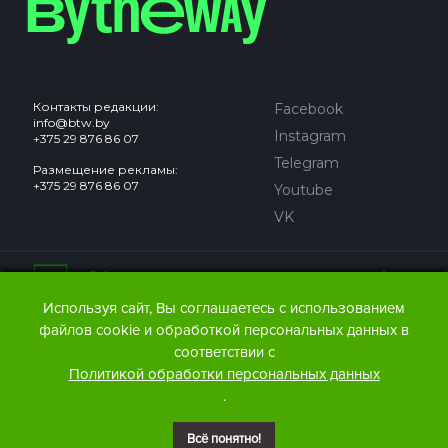
Контакты редакции:
Facebook
info@btw.by
Instagram
+375 29 876 86 07
Telegram
Размещение рекламы:
+375 29 876 86 07
Youtube
VK
Сайт может содержать контент, не предназначенный для
лиц младше 18 лет.
Используя сайт, Вы соглашаетесь с использованием
файлов cookie и обработкой персональных данных в
© 2016 – 2026 ООО
«АЙДЬЮ МЕДИА».
соответствии с
Все права защищены.
При любом использовании
Политикой обработки персональных данных
материалов The Bytheway ссылка
(для сайтов - гиперссылка
.
на www.thebtw.com) обязательна.
Всё понятно!
© 2016 – 2026 Publishing house IDEW MEDIA BELARUS