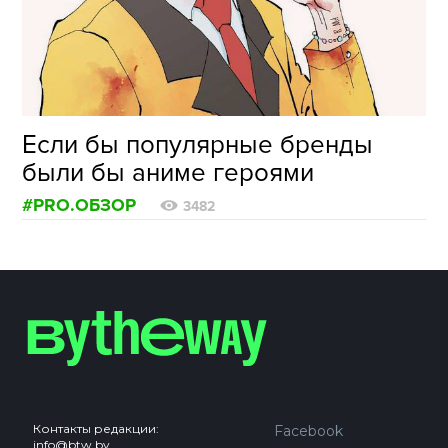
ФОТОГРАФИЯ
ТИПОГРАФИКА
ИСТОРИИ БРЕНДОВ
Если бы популярные бренды
были бы аниме героями
О ПРОЕКТЕ
#PRO.ОБЗОР
РЕКЛАМА
3482
КОНТАКТЫ
Контакты редакции:
Facebook
info@btw.by