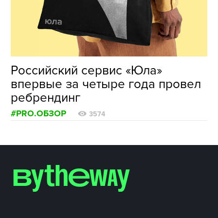
ФОТОГРАФИЯ
ТИПОГРАФИКА
ИСТОРИИ БРЕНДОВ
Российский сервис «Юла»
впервые за четыре года провел
О ПРОЕКТЕ
ребрендинг
РЕКЛАМА
#PRO.ОБЗОР
КОНТАКТЫ
3574