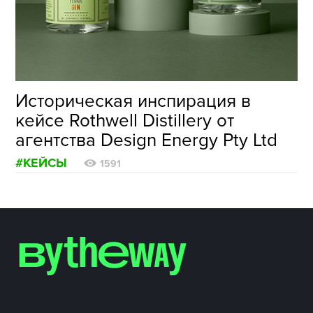
ФОТОГРАФИЯ
ТИПОГРАФИКА
ИСТОРИИ БРЕНДОВ
Историческая инспирация в
кейсе Rothwell Distillery от
О ПРОЕКТЕ
агентства Design Energy Pty Ltd
РЕКЛАМА
#КЕЙСЫ
КОНТАКТЫ
1591