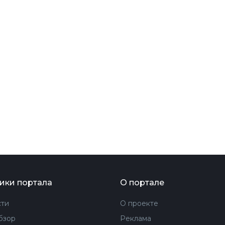
ФОТОГРАФИЯ
ТИПОГРАФИКА
ИСТОРИИ БРЕНДОВ
О ПРОЕКТЕ
РЕКЛАМА
КОНТАКТЫ
ики портала
О портале
ти
О проекте
бзор
Реклама