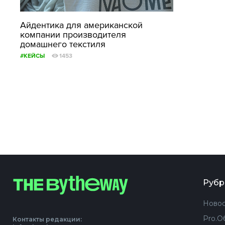
Айдентика для американской
компании производителя
домашнего текстиля
#КЕЙСЫ
1453
Рубр
Новос
Pro.О
Контакты редакции: