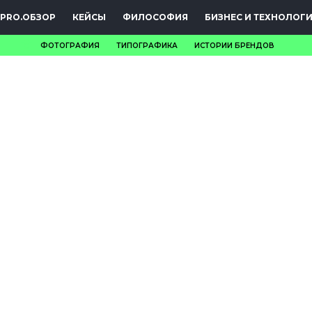
PRO.ОБЗОР
КЕЙСЫ
ФИЛОСОФИЯ
БИЗНЕС И ТЕХНОЛОГ
ФОТОГРАФИЯ
ТИПОГРАФИКА
ИСТОРИИ БРЕНДОВ
НОВОСТИ
PRO.ОБЗОР
КЕЙСЫ
ФИЛОСОФИЯ
КРЕАТИВА
БИЗНЕС И
ТЕХНОЛОГИИ
ФЕСТИВАЛИ