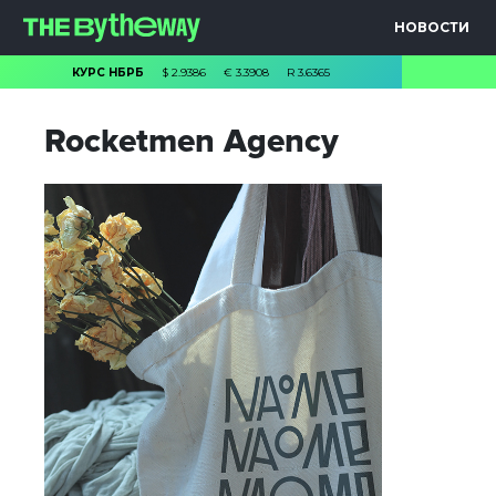
НОВОСТИ
КУРС НБРБ
$
2.9386
€
3.3908
R
3.6365
Rocketmen Agency