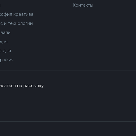
ы
Контакты
офия креатива
с и технологии
вали
дня
 дня
рафия
саться на рассылку