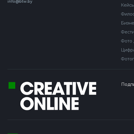
info@btw.by
Кейс
Филос
Бизне
Фести
Фото 
Цифра
Фотог
Подпи