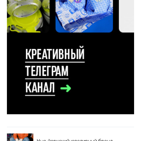
Нью-йоркский ювелирный бренд