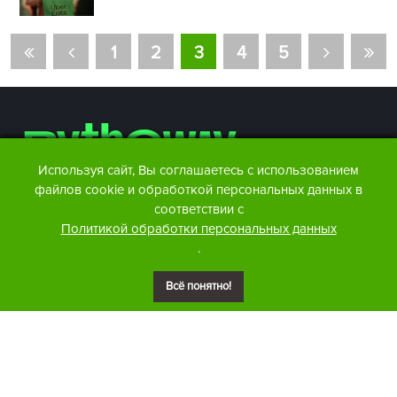
1
2
3
4
5
Используя сайт, Вы соглашаетесь с использованием
файлов cookie и обработкой персональных данных в
соответствии с
Контакты редакции:
Политикой обработки персональных данных
Facebook
info@btw.by
.
Instagram
+375 29 876 86 07
Telegram
Размещение рекламы:
Всё понятно!
+375 29 876 86 07
Youtube
VK
Сайт может содержать контент, не предназначенный для
лиц младше 18 лет.