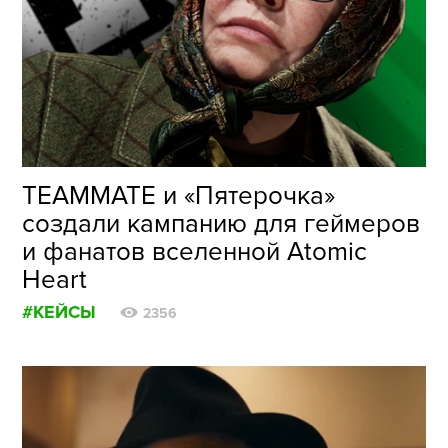
ФОТОГРАФИЯ
ТИПОГРАФИКА
ИСТОРИИ БРЕНДОВ
О ПРОЕКТЕ
TEAMMATE и «Пятерочка»
РЕКЛАМА
создали кампанию для геймеров
КОНТАКТЫ
и фанатов вселенной Atomic
Heart
#КЕЙСЫ
2356