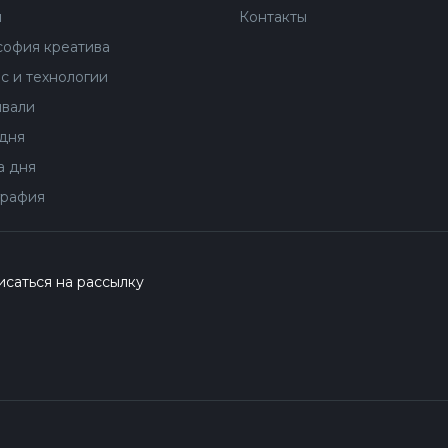
ы
Контакты
офия креатива
с и технологии
вали
дня
 дня
рафия
саться на рассылку