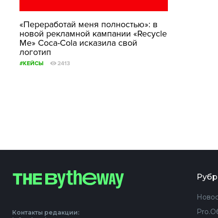
«Переработай меня полностью»: в
новой рекламной кампании «Recycle
Me» Coca-Cola исказила свой
логотип
#КЕЙСЫ
2413
Рубр
Новос
Pro.О
Контакты редакции: