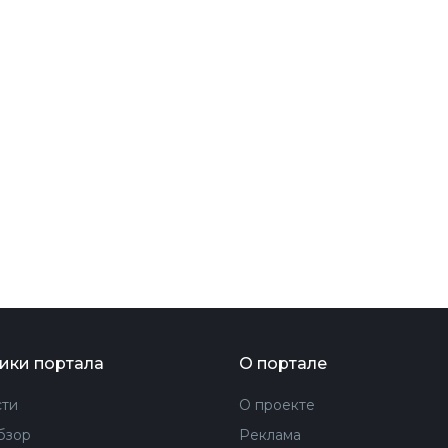
ФОТОГРАФИЯ
ТИПОГРАФИКА
ИСТОРИИ БРЕНДОВ
О ПРОЕКТЕ
РЕКЛАМА
КОНТАКТЫ
ики портала
О портале
ти
О проекте
бзор
Реклама