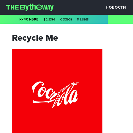
НОВОСТИ
КУРС НБРБ
$
2.9386
€
3.3908
R
3.6365
Recycle Me