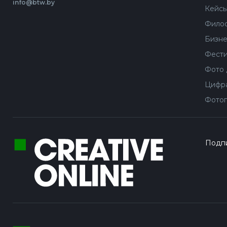
info@btw.by
Кейс
Филос
Бизне
Фести
Фото 
Цифра
Фотог
Подпи