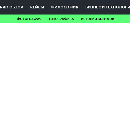
PRO.ОБЗОР
КЕЙСЫ
ФИЛОСОФИЯ
БИЗНЕС И ТЕХНОЛОГ
ФОТОГРАФИЯ
ТИПОГРАФИКА
ИСТОРИИ БРЕНДОВ
НОВОСТИ
PRO.ОБЗОР
КЕЙСЫ
ФИЛОСОФИЯ
КРЕАТИВА
БИЗНЕС И
ТЕХНОЛОГИИ
ФЕСТИВАЛИ