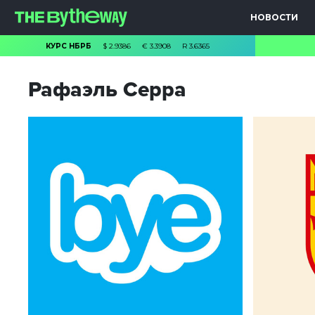
НОВОСТИ
КУРС НБРБ
$
2.9386
€
3.3908
R
3.6365
Рафаэль Серра