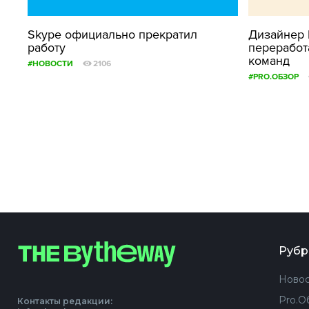
Skype официально прекратил
Дизайнер 
работу
переработ
команд
#НОВОСТИ
2106
#PRO.ОБЗОР
Рубр
Новос
Pro.О
Контакты редакции: