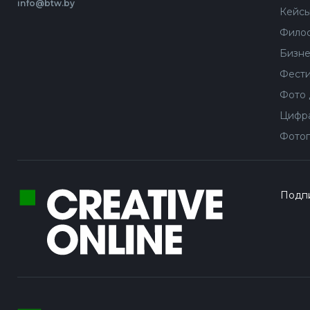
info@btw.by
Кейс
Филос
Бизне
Фести
Фото 
Цифра
Фотог
Подпи