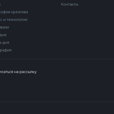
ы
Контакты
офия креатива
с и технологии
вали
дня
 дня
рафия
саться на рассылку