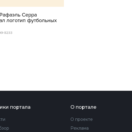
ФОТОГРАФИЯ
Рафаэль Серра
ал логотип футбольных
ТИПОГРАФИКА
ИСТОРИИ БРЕНДОВ
8233
О ПРОЕКТЕ
РЕКЛАМА
КОНТАКТЫ
ики портала
О портале
ти
О проекте
бзор
Реклама