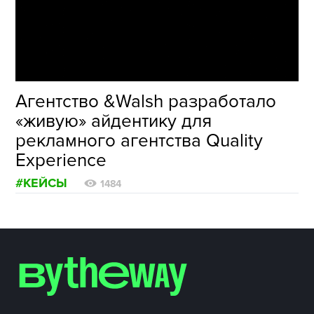
ФОТОГРАФИЯ
ТИПОГРАФИКА
ИСТОРИИ БРЕНДОВ
Агентство &Walsh разработало
«живую» айдентику для
О ПРОЕКТЕ
рекламного агентства Quality
РЕКЛАМА
Experience
КОНТАКТЫ
#КЕЙСЫ
1484