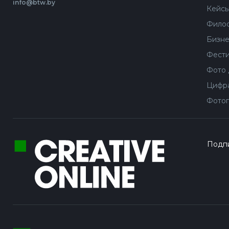
info@btw.by
Кейс
Филос
Бизне
Фести
Фото 
Цифра
Фотог
Подпи