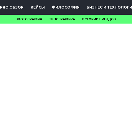
PRO.ОБЗОР
КЕЙСЫ
ФИЛОСОФИЯ
БИЗНЕС И ТЕХНОЛОГ
ФОТОГРАФИЯ
ТИПОГРАФИКА
ИСТОРИИ БРЕНДОВ
НОВОСТИ
PRO.ОБЗОР
КЕЙСЫ
ФИЛОСОФИЯ
КРЕАТИВА
БИЗНЕС И
ТЕХНОЛОГИИ
ФЕСТИВАЛИ