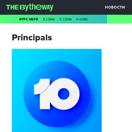
НОВОСТИ
КУРС НБРБ
$
2.9386
€
3.3908
R
3.6365
Principals