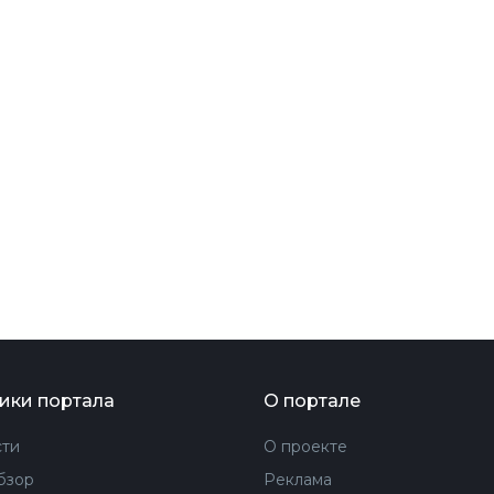
ФОТОГРАФИЯ
ТИПОГРАФИКА
ИСТОРИИ БРЕНДОВ
О ПРОЕКТЕ
РЕКЛАМА
КОНТАКТЫ
ики портала
О портале
ти
О проекте
бзор
Реклама