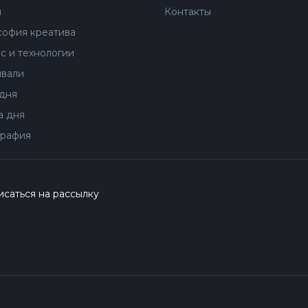
ы
Контакты
офия креатива
с и технологии
вали
дня
 дня
рафия
саться на рассылку