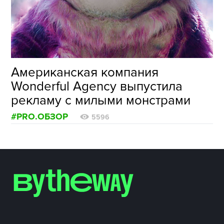
ФОТОГРАФИЯ
ТИПОГРАФИКА
ИСТОРИИ БРЕНДОВ
Американская компания
Wonderful Agency выпустила
О ПРОЕКТЕ
рекламу с милыми монстрами
РЕКЛАМА
#PRO.ОБЗОР
КОНТАКТЫ
5596