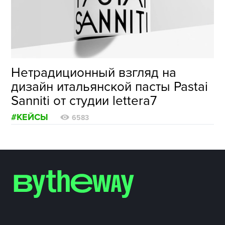
ФОТОГРАФИЯ
ТИПОГРАФИКА
ИСТОРИИ БРЕНДОВ
Нетрадиционный взгляд на
дизайн итальянской пасты Pastai
О ПРОЕКТЕ
Sanniti от студии lettera7
РЕКЛАМА
#КЕЙСЫ
КОНТАКТЫ
6583