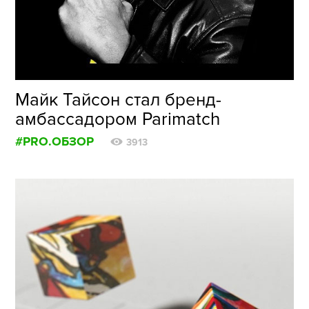
ФОТОГРАФИЯ
ТИПОГРАФИКА
ИСТОРИИ БРЕНДОВ
Майк Тайсон стал бренд-
амбассадором Parimatch
О ПРОЕКТЕ
#PRO.ОБЗОР
РЕКЛАМА
3913
КОНТАКТЫ