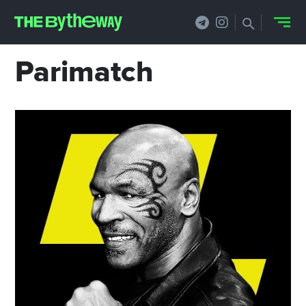
Parimatch
НОВОСТИ
PRO.ОБЗОР
КЕЙСЫ
ФИЛОСОФИЯ
КРЕАТИВА
БИЗНЕС И
ТЕХНОЛОГИИ
ФЕСТИВАЛИ