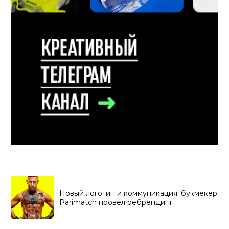
Новый логотип и коммуникация: букмекер
Parimatch провел ребрендинг