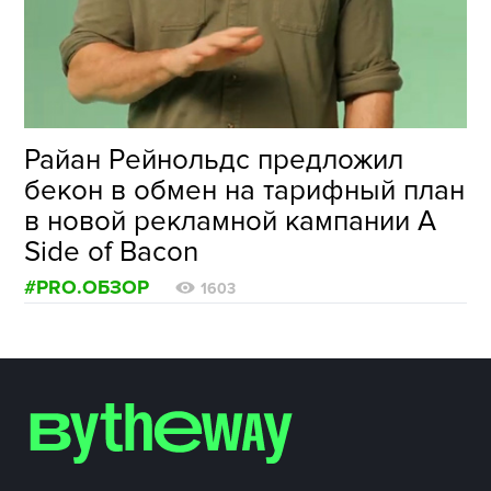
ФОТОГРАФИЯ
ТИПОГРАФИКА
ИСТОРИИ БРЕНДОВ
Райан Рейнольдс предложил
бекон в обмен на тарифный план
О ПРОЕКТЕ
в новой рекламной кампании A
РЕКЛАМА
Side of Bacon
КОНТАКТЫ
#PRO.ОБЗОР
1603