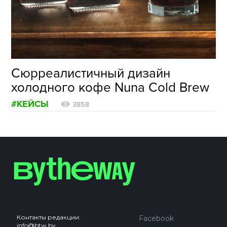
ФОТОГРАФИЯ
ТИПОГРАФИКА
ИСТОРИИ БРЕНДОВ
Сюрреалистичный дизайн
холодного кофе Nuna Cold Brew
О ПРОЕКТЕ
#КЕЙСЫ
РЕКЛАМА
3858
КОНТАКТЫ
Контакты редакции:
Facebook
info@btw.by