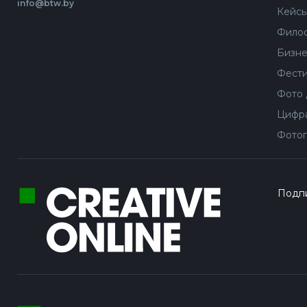
info@btw.by
Кейс
Филос
Бизне
Фести
Фото 
Цифра
Фотог
Подпи