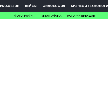
PRO.ОБЗОР
КЕЙСЫ
ФИЛОСОФИЯ
БИЗНЕС И ТЕХНОЛОГ
ФОТОГРАФИЯ
ТИПОГРАФИКА
ИСТОРИИ БРЕНДОВ
НОВОСТИ
PRO.ОБЗОР
КЕЙСЫ
ФИЛОСОФИЯ
КРЕАТИВА
БИЗНЕС И
ТЕХНОЛОГИИ
ФЕСТИВАЛИ