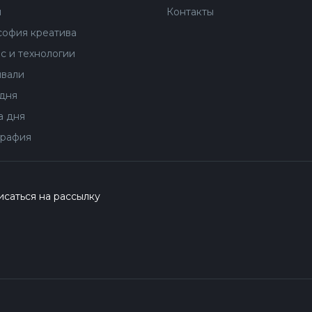
ы
Контакты
офия креатива
с и технологии
вали
дня
 дня
рафия
саться на рассылку