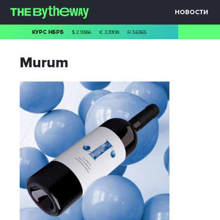
НОВОСТИ
КУРС НБРБ
$
2.9386
€
3.3908
R
3.6365
Murum