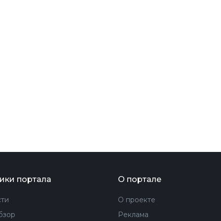
ФОТОГРАФИЯ
ТИПОГРАФИКА
ИСТОРИИ БРЕНДОВ
О ПРОЕКТЕ
РЕКЛАМА
КОНТАКТЫ
ики портала
О портале
ти
О проекте
бзор
Реклама