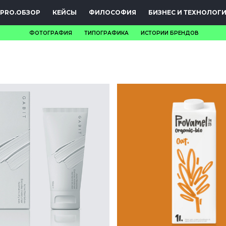
PRO.ОБЗОР
КЕЙСЫ
ФИЛОСОФИЯ
БИЗНЕС И ТЕХНОЛОГ
ФОТОГРАФИЯ
ТИПОГРАФИКА
ИСТОРИИ БРЕНДОВ
НОВОСТИ
PRO.ОБЗОР
КЕЙСЫ
ФИЛОСОФИЯ
КРЕАТИВА
БИЗНЕС И
ТЕХНОЛОГИИ
ФЕСТИВАЛИ