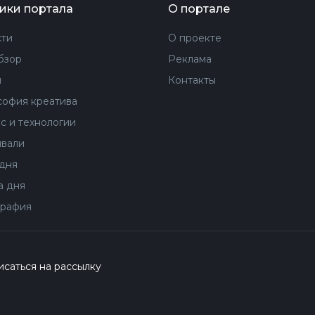
ики портала
О портале
ти
О проекте
бзор
Реклама
ы
Контакты
офия креатива
с и технологии
вали
дня
 дня
рафия
саться на рассылку