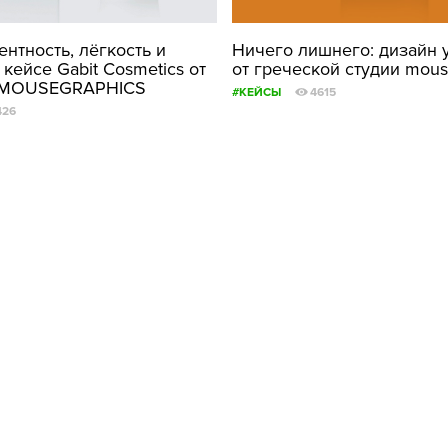
ФОТОГРАФИЯ
нтность, лёгкость и
Ничего лишнего: дизайн 
 кейсе Gabit Cosmetics от
от греческой студии mous
ТИПОГРАФИКА
а MOUSEGRAPHICS
#КЕЙСЫ
4615
ИСТОРИИ БРЕНДОВ
426
О ПРОЕКТЕ
РЕКЛАМА
КОНТАКТЫ