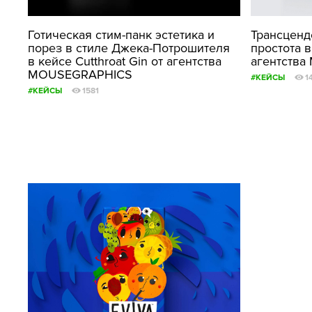
Готическая стим-панк эстетика и
Трансценде
порез в стиле Джека-Потрошителя
простота в
в кейсе Cutthroat Gin от агентства
агентств
MOUSEGRAPHICS
#КЕЙСЫ
1
#КЕЙСЫ
1581