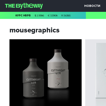
НОВОСТИ
КУРС НБРБ
$
2.9386
€
3.3908
R
3.6365
mousegraphics