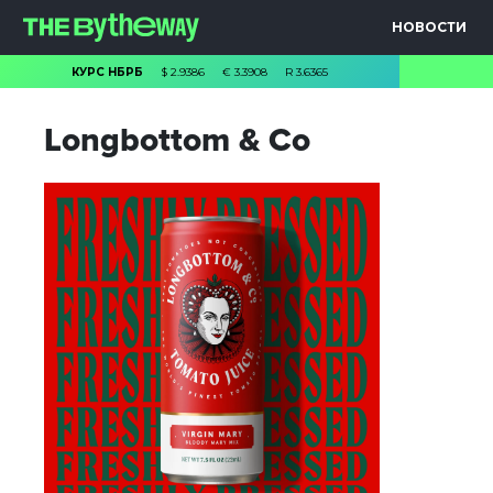
НОВОСТИ
КУРС НБРБ
$
2.9386
€
3.3908
R
3.6365
Longbottom & Co