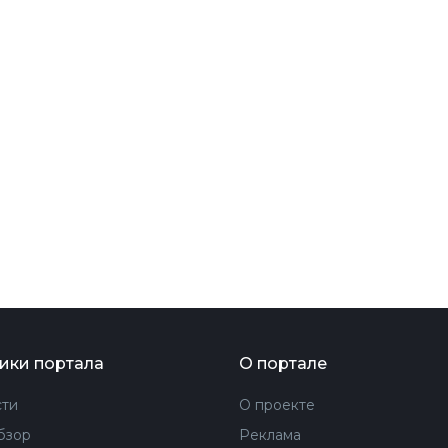
ФОТОГРАФИЯ
ТИПОГРАФИКА
ИСТОРИИ БРЕНДОВ
О ПРОЕКТЕ
РЕКЛАМА
КОНТАКТЫ
ики портала
О портале
ти
О проекте
бзор
Реклама