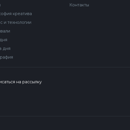
ы
Контакты
офия креатива
с и технологии
вали
дня
 дня
рафия
саться на рассылку