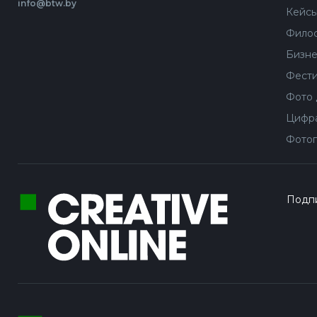
info@btw.by
Кейс
Филос
Бизне
Фести
Фото 
Цифра
Фотог
Подпи