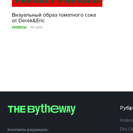
Визуальный образ томатного сока
от Derek&Eric
#КЕЙСЫ
2881
Рубр
Новос
Pro.О
Контакты редакции: