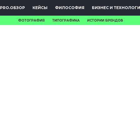
PRO.ОБЗОР
КЕЙСЫ
ФИЛОСОФИЯ
БИЗНЕС И ТЕХНОЛОГ
ФОТОГРАФИЯ
ТИПОГРАФИКА
ИСТОРИИ БРЕНДОВ
НОВОСТИ
PRO.ОБЗОР
КЕЙСЫ
ФИЛОСОФИЯ
КРЕАТИВА
БИЗНЕС И
ТЕХНОЛОГИИ
ФЕСТИВАЛИ