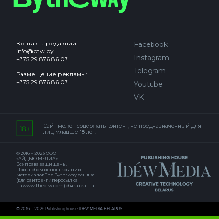
Контакты редакции:
Facebook
info@btw.by
Instagram
+375 29 876 86 07
Telegram
Размещение рекламы:
+375 29 876 86 07
Youtube
VK
Сайт может содержать контент, не предназначенный для
лиц младше 18 лет.
© 2016 – 2026 ООО
«АЙДЬЮ МЕДИА».
Все права защищены.
При любом использовании
материалов The Bytheway ссылка
(для сайтов - гиперссылка
на www.thebtw.com) обязательна.
© 2016 – 2026 Publishing house IDEW MEDIA BELARUS