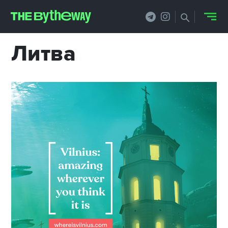
Литва
НОВОСТИ
PRO.ОБЗОР
КЕЙСЫ
ФИЛОСОФИЯ
КРЕАТИВА
БИЗНЕС И
ТЕХНОЛОГИИ
ФЕСТИВАЛИ