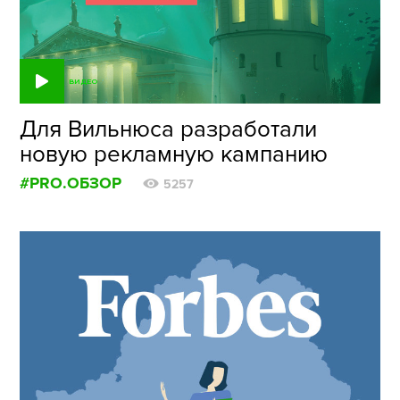
ФОТОГРАФИЯ
ТИПОГРАФИКА
ВИДЕО
ИСТОРИИ БРЕНДОВ
Для Вильнюса разработали
новую рекламную кампанию
О ПРОЕКТЕ
#PRO.ОБЗОР
РЕКЛАМА
5257
КОНТАКТЫ