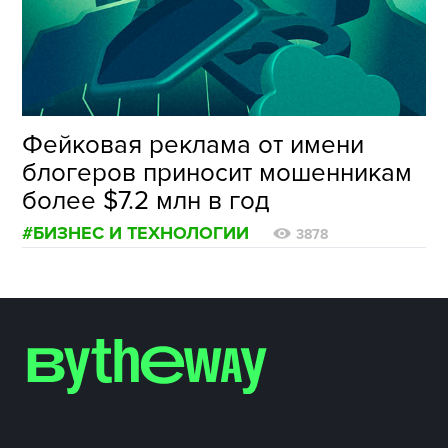
ФОТОГРАФИЯ
ТИПОГРАФИКА
ИСТОРИИ БРЕНДОВ
Фейковая реклама от имени
блогеров приносит мошенникам
О ПРОЕКТЕ
более $7.2 млн в год
РЕКЛАМА
#БИЗНЕС И ТЕХНОЛОГИИ
КОНТАКТЫ
3878