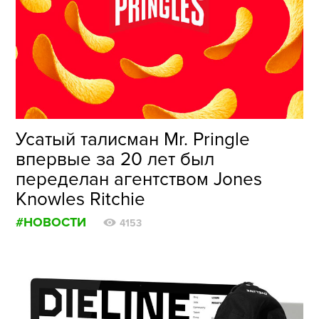
ФОТОГРАФИЯ
ТИПОГРАФИКА
ИСТОРИИ БРЕНДОВ
О ПРОЕКТЕ
Усатый талисман Mr. Pringle
РЕКЛАМА
впервые за 20 лет был
КОНТАКТЫ
переделан агентством Jones
Knowles Ritchie
#НОВОСТИ
4153