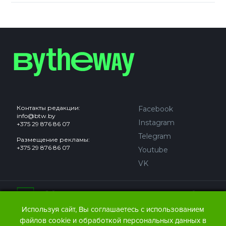
Контакты редакции:
Facebook
info@btw.by
Instagram
+375 29 876 86 07
Telegram
Размещение рекламы:
+375 29 876 86 07
Youtube
VK
Сайт может содержать контент, не предназначенный для
лиц младше 18 лет.
Используя сайт, Вы соглашаетесь с использованием
файлов cookie и обработкой персональных данных в
© 2016 – 2026 ООО