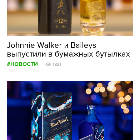
ФОТОГРАФИЯ
ТИПОГРАФИКА
ИСТОРИИ БРЕНДОВ
Johnnie Walker и Baileys
выпустили в бумажных бутылках
О ПРОЕКТЕ
#НОВОСТИ
РЕКЛАМА
1831
КОНТАКТЫ