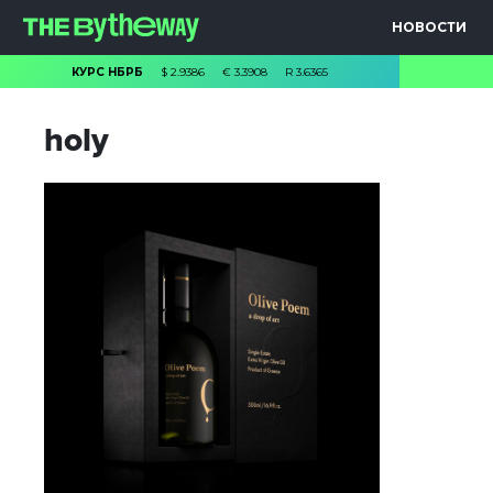
НОВОСТИ
КУРС НБРБ
$
2.9386
€
3.3908
R
3.6365
hоly