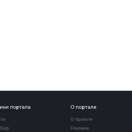
ФОТОГРАФИЯ
ТИПОГРАФИКА
ИСТОРИИ БРЕНДОВ
О ПРОЕКТЕ
РЕКЛАМА
КОНТАКТЫ
ики портала
О портале
ти
О проекте
бзор
Реклама