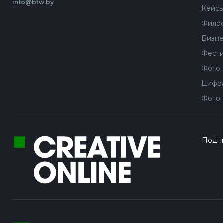
info@btw.by
Кейс
Филос
Бизне
Фести
Фото 
Цифра
Фотог
Подпи