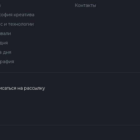
ы
Контакты
офия креатива
с и технологии
вали
дня
 дня
рафия
саться на рассылку