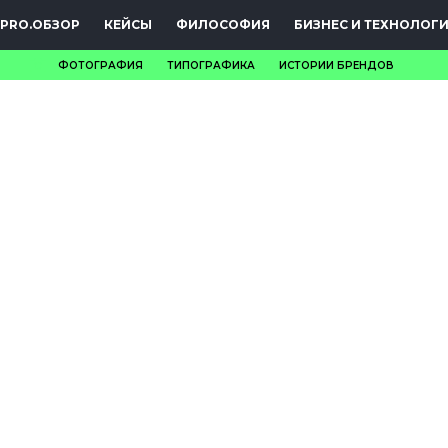
PRO.ОБЗОР
КЕЙСЫ
ФИЛОСОФИЯ
БИЗНЕС И ТЕХНОЛОГ
ФОТОГРАФИЯ
ТИПОГРАФИКА
ИСТОРИИ БРЕНДОВ
НОВОСТИ
PRO.ОБЗОР
КЕЙСЫ
ФИЛОСОФИЯ
КРЕАТИВА
БИЗНЕС И
ТЕХНОЛОГИИ
ФЕСТИВАЛИ