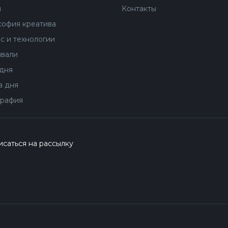
ы
Контакты
офия креатива
с и технологии
вали
дня
 дня
рафия
саться на рассылку