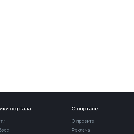
ФОТОГРАФИЯ
ТИПОГРАФИКА
ИСТОРИИ БРЕНДОВ
О ПРОЕКТЕ
РЕКЛАМА
КОНТАКТЫ
ики портала
О портале
ти
О проекте
бзор
Реклама