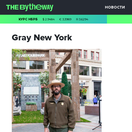
НОВОСТИ
КУРС НБРБ
$
2.9484
€
3.3989
R
3.6294
Gray New York