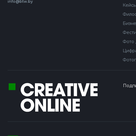
info@btw.by
Кейс
Филос
Бизне
Фести
Фото 
Цифра
Фотог
Подпи