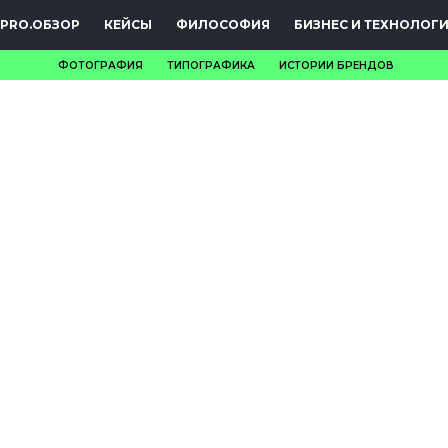
PRO.ОБЗОР
КЕЙСЫ
ФИЛОСОФИЯ
БИЗНЕС И ТЕХНОЛОГ
ФОТОГРАФИЯ
ТИПОГРАФИКА
ИСТОРИИ БРЕНДОВ
НОВОСТИ
PRO.ОБЗОР
КЕЙСЫ
ФИЛОСОФИЯ
КРЕАТИВА
БИЗНЕС И
ТЕХНОЛОГИИ
ФЕСТИВАЛИ