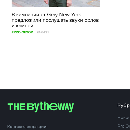
В кампании от Gray New York
предложили послушать звуки орлов
и камней
#PRO.ОБЗОР
6421
Рубр
Новос
Pro.О
Контакты редакции: