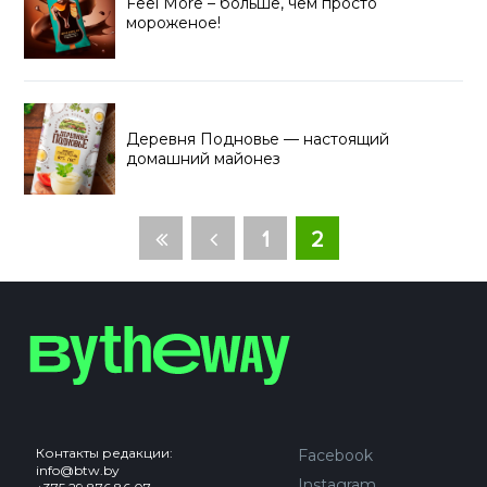
Feel More – больше, чем просто
мороженое!
Деревня Подновье — настоящий
домашний майонез
1
2
Контакты редакции:
Facebook
info@btw.by
Instagram