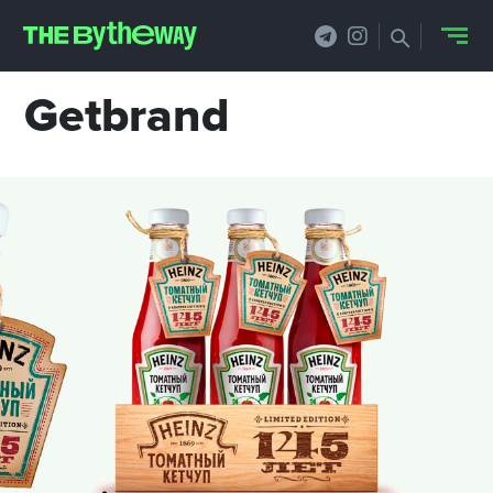
Getbrand
НОВОСТИ
PRO.ОБЗОР
КЕЙСЫ
ФИЛОСОФИЯ
КРЕАТИВА
БИЗНЕС И
ТЕХНОЛОГИИ
ФЕСТИВАЛИ