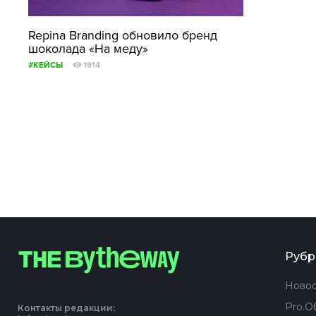
Repina Branding обновило бренд
шоколада «На меду»
#КЕЙСЫ
1914
Рубр
Новос
Pro.О
Контакты редакции: