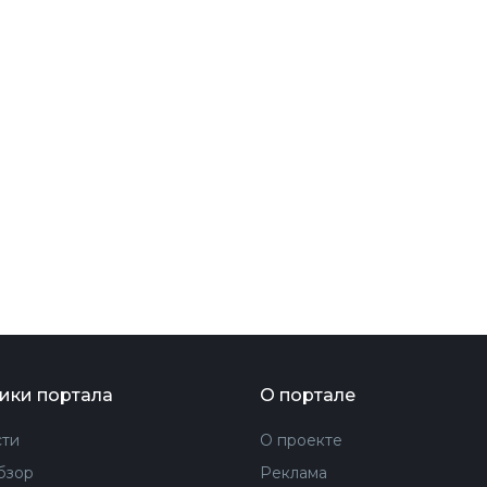
ФОТОГРАФИЯ
ТИПОГРАФИКА
ИСТОРИИ БРЕНДОВ
О ПРОЕКТЕ
РЕКЛАМА
КОНТАКТЫ
ики портала
О портале
ти
О проекте
бзор
Реклама