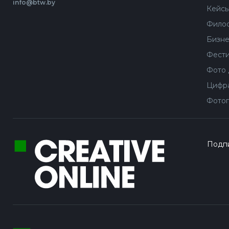
info@btw.by
Кейс
Филос
Бизне
Фести
Фото 
Цифра
Фотог
Подпи