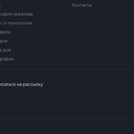
ы
Контакты
офия креатива
с и технологии
вали
дня
 дня
рафия
саться на рассылку