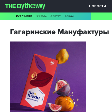
НОВОСТИ
КУРС НБРБ
$
2.9264
€
3.3767
R
3.6441
Гагаринские Мануфактуры