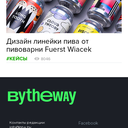
ФОТОГРАФИЯ
ТИПОГРАФИКА
ИСТОРИИ БРЕНДОВ
Дизайн линейки пива от
пивоварни Fuerst Wiacek
О ПРОЕКТЕ
#КЕЙСЫ
РЕКЛАМА
8046
КОНТАКТЫ
Контакты редакции:
Facebook
info@btw.by