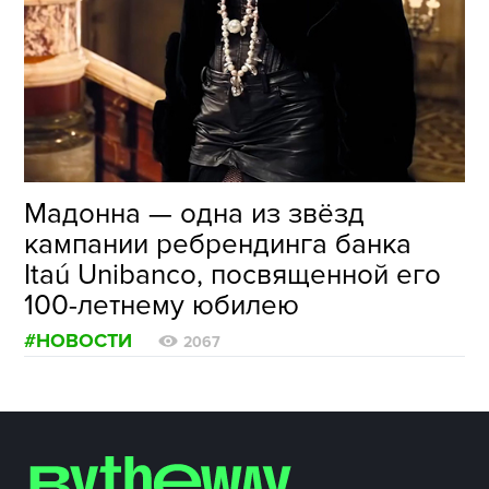
ФОТОГРАФИЯ
ТИПОГРАФИКА
ИСТОРИИ БРЕНДОВ
О ПРОЕКТЕ
Мадонна — одна из звёзд
РЕКЛАМА
кампании ребрендинга банка
КОНТАКТЫ
Itaú Unibanco, посвященной его
100-летнему юбилею
#НОВОСТИ
2067