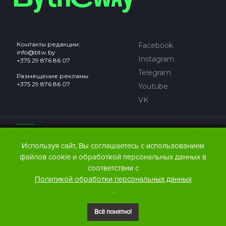
Контакты редакции:
Facebook
info@btw.by
Instagram
+375 29 876 86 07
Telegram
Размещение рекламы:
+375 29 876 86 07
Youtube
VK
Сайт может содержать контент, не предназначенный для
лиц младше 18 лет.
Используя сайт, Вы соглашаетесь с использованием
файлов cookie и обработкой персональных данных в
© 2016 – 2026 ООО
«АЙДЬЮ МЕДИА».
соответствии с
Все права защищены.
При любом использовании
Политикой обработки персональных данных
материалов The Bytheway ссылка
(для сайтов - гиперссылка
.
на www.thebtw.com) обязательна.
Всё понятно!
© 2016 – 2026 Publishing house IDEW MEDIA BELARUS