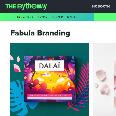
НОВОСТИ
КУРС НБРБ
$
2.9386
€
3.3908
R
3.6365
Fabula Branding