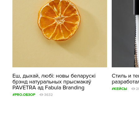
Еш, дыхай, любі: новы беларускi
Стиль и те
брэнд натуральных прысмакаў
разработал
PAVETRA ад Fabula Branding
#КЕЙСЫ
2
#PRO.ОБЗОР
3632