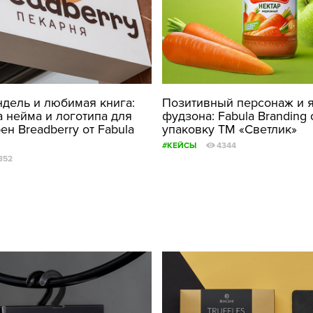
ндель и любимая книга:
Позитивный персонаж и 
а нейма и логотипа для
фудзона: Fabula Branding
ен Breadberry от Fabula
упаковку ТМ «Светлик»
#КЕЙСЫ
4344
352