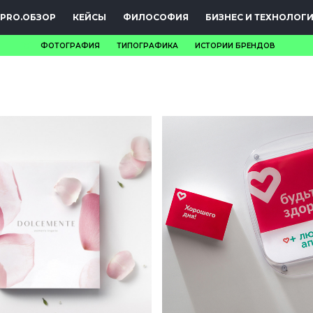
PRO.ОБЗОР
КЕЙСЫ
ФИЛОСОФИЯ
БИЗНЕС И ТЕХНОЛОГ
ФОТОГРАФИЯ
ТИПОГРАФИКА
ИСТОРИИ БРЕНДОВ
НОВОСТИ
PRO.ОБЗОР
КЕЙСЫ
ФИЛОСОФИЯ
КРЕАТИВА
БИЗНЕС И
ТЕХНОЛОГИИ
ФЕСТИВАЛИ