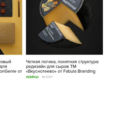
товый
Четкая логика, понятная структура:
для
редизайн для сыров ТМ
onGenie от
«Вкуснотеево» от Fabula Branding
#КЕЙСЫ
2757