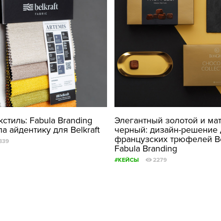
кстиль: Fabula Branding
Элегантный золотой и ма
а айдентику для Belkraft
черный: дизайн-решение 
французских трюфелей B
839
Fabula Branding
#КЕЙСЫ
2279