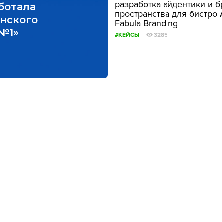
разработка айдентики и 
аботала
пространства для бистро A
инского
Fabula Branding
№1»
#КЕЙСЫ
3285