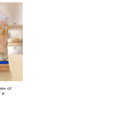
и» от
 и