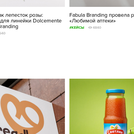
ФОТОГРАФИЯ
ак лепесток розы:
Fabula Branding провела 
 для линейки Dolcemente
«Любимой аптеки»
ТИПОГРАФИКА
Branding
#КЕЙСЫ
4840
ИСТОРИИ БРЕНДОВ
640
О ПРОЕКТЕ
РЕКЛАМА
КОНТАКТЫ