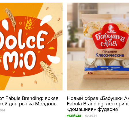
от Fabula Branding: яркая
Новый образ «Бабушки Ан
тей для рынка Молдовы
Fabula Branding: леттеринг
«домашняя» фудзона
564
#КЕЙСЫ
3941