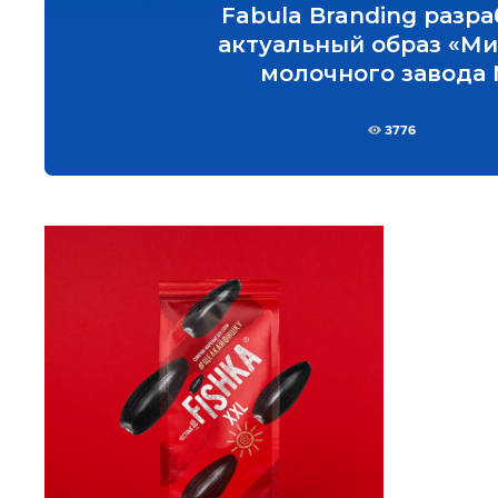
Fabula Branding разр
актуальный образ «М
молочного завода 
3776