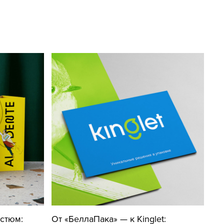
остюм:
От «БеллаПака» — к Kinglet: