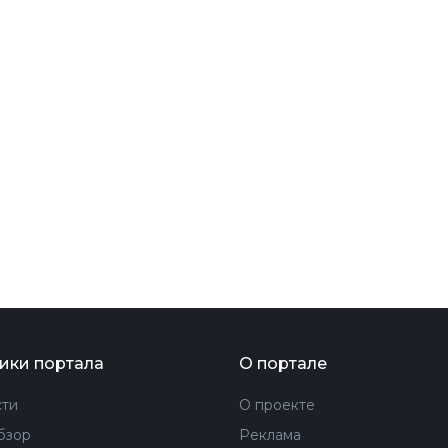
ФОТОГРАФИЯ
ТИПОГРАФИКА
ИСТОРИИ БРЕНДОВ
О ПРОЕКТЕ
РЕКЛАМА
КОНТАКТЫ
ики портала
О портале
ти
О проекте
бзор
Реклама