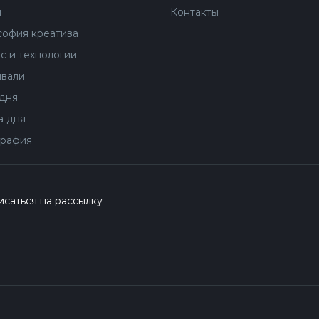
ы
Контакты
офия креатива
с и технологии
вали
дня
 дня
рафия
саться на рассылку