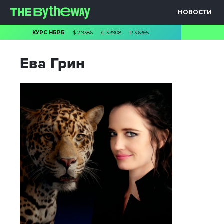
НОВОСТИ
КУРС НБРБ
$
2.9386
€
3.3908
R
3.6365
Ева Грин