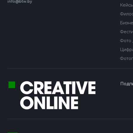
info@btw.by
Кейс
Филос
Бизне
Фести
Фото 
Цифра
Фотог
Подпи