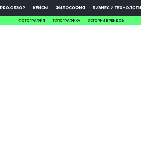
PRO.ОБЗОР
КЕЙСЫ
ФИЛОСОФИЯ
БИЗНЕС И ТЕХНОЛОГ
ФОТОГРАФИЯ
ТИПОГРАФИКА
ИСТОРИИ БРЕНДОВ
НОВОСТИ
PRO.ОБЗОР
КЕЙСЫ
ФИЛОСОФИЯ
КРЕАТИВА
БИЗНЕС И
ТЕХНОЛОГИИ
ФЕСТИВАЛИ