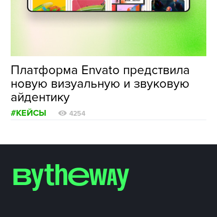
ФОТОГРАФИЯ
ТИПОГРАФИКА
ИСТОРИИ БРЕНДОВ
Платформа Envato предствила
новую визуальную и звуковую
О ПРОЕКТЕ
айдентику
РЕКЛАМА
#КЕЙСЫ
КОНТАКТЫ
4254