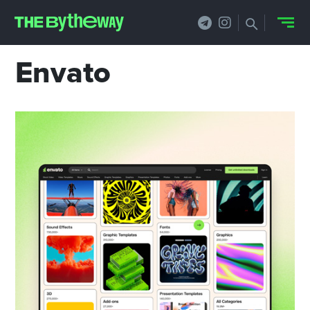
Envato
НОВОСТИ
PRO.ОБЗОР
КЕЙСЫ
ФИЛОСОФИЯ
КРЕАТИВА
БИЗНЕС И
ТЕХНОЛОГИИ
ФЕСТИВАЛИ