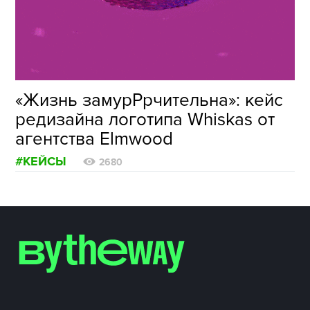
ФОТОГРАФИЯ
ТИПОГРАФИКА
ИСТОРИИ БРЕНДОВ
«Жизнь замурРрчительна»: кейс
редизайна логотипа Whiskas от
О ПРОЕКТЕ
агентства Elmwood
РЕКЛАМА
#КЕЙСЫ
КОНТАКТЫ
2680