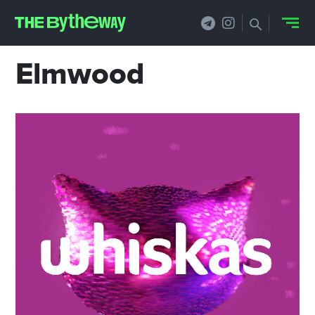
Elmwood
НОВОСТИ
PRO.ОБЗОР
КЕЙСЫ
ФИЛОСОФИЯ
КРЕАТИВА
БИЗНЕС И
ТЕХНОЛОГИИ
ФЕСТИВАЛИ