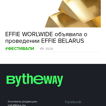
ФОТОГРАФИЯ
ТИПОГРАФИКА
ИСТОРИИ БРЕНДОВ
EFFIE WORLWIDE объявила о
проведении EFFIE BELARUS
О ПРОЕКТЕ
#ФЕСТИВАЛИ
РЕКЛАМА
3926
КОНТАКТЫ
Контакты редакции:
Facebook
info@btw.by