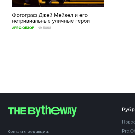
Фотограф Джей Мейзел и его
нетривиальные уличные герои
#PRO.ОБЗОР
5098
Рубр
Новос
Pro.О
Контакты редакции: