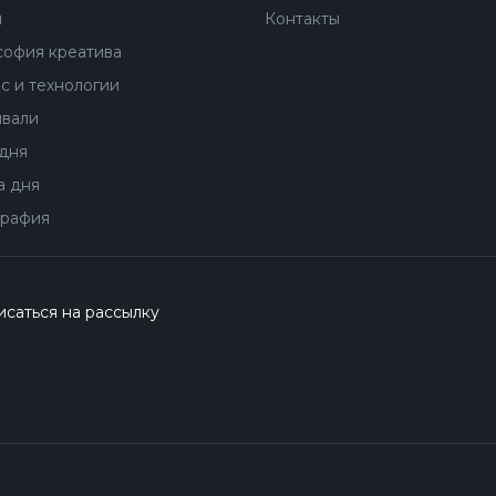
ы
Контакты
офия креатива
с и технологии
вали
дня
 дня
рафия
саться на рассылку