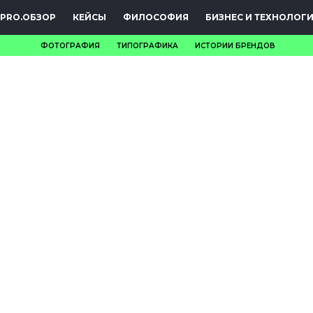
PRO.ОБЗОР
КЕЙСЫ
ФИЛОСОФИЯ
БИЗНЕС И ТЕХНОЛОГ
ФОТОГРАФИЯ
ТИПОГРАФИКА
ИСТОРИИ БРЕНДОВ
НОВОСТИ
PRO.ОБЗОР
КЕЙСЫ
ФИЛОСОФИЯ
КРЕАТИВА
БИЗНЕС И
ТЕХНОЛОГИИ
ФЕСТИВАЛИ