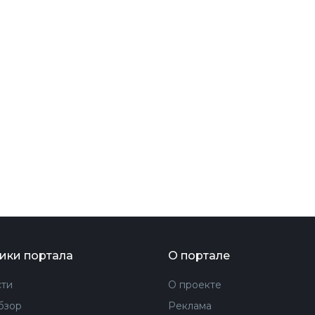
ФОТОГРАФИЯ
ТИПОГРАФИКА
ИСТОРИИ БРЕНДОВ
О ПРОЕКТЕ
РЕКЛАМА
КОНТАКТЫ
ики портала
О портале
ти
О проекте
бзор
Реклама