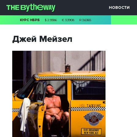
НОВОСТИ
КУРС НБРБ
$
2.9386
€
3.3908
R
3.6365
Джей Мейзел