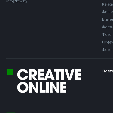
info@btw.by
Кейс
Филос
Бизне
Фести
Фото 
Цифра
Фотог
Подпи