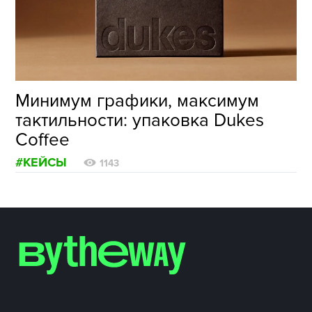
ФОТОГРАФИЯ
ТИПОГРАФИКА
ИСТОРИИ БРЕНДОВ
Минимум графики, максимум
тактильности: упаковка Dukes
О ПРОЕКТЕ
Coffee
РЕКЛАМА
#КЕЙСЫ
КОНТАКТЫ
1143