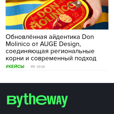
ФОТОГРАФИЯ
ТИПОГРАФИКА
ИСТОРИИ БРЕНДОВ
Обновлённая айдентика Don
Molinico от AUGE Design,
О ПРОЕКТЕ
соединяющая региональные
РЕКЛАМА
корни и современный подход
КОНТАКТЫ
#КЕЙСЫ
3938