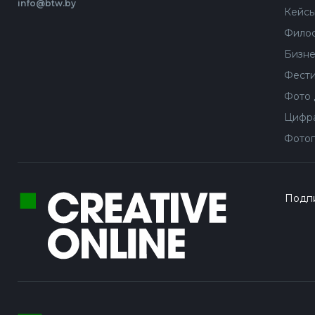
info@btw.by
Кейс
Филос
Бизне
Фести
Фото 
Цифра
Фотог
Подпи