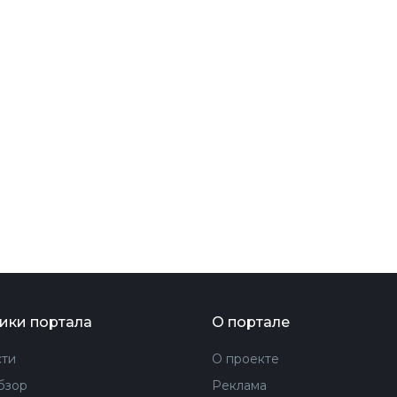
ФОТОГРАФИЯ
ТИПОГРАФИКА
ИСТОРИИ БРЕНДОВ
О ПРОЕКТЕ
РЕКЛАМА
КОНТАКТЫ
ики портала
О портале
ти
О проекте
бзор
Реклама