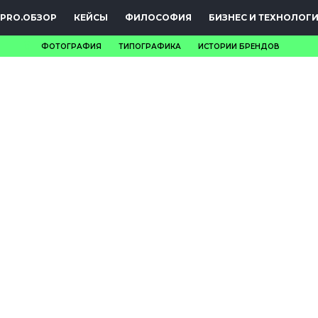
PRO.ОБЗОР
КЕЙСЫ
ФИЛОСОФИЯ
БИЗНЕС И ТЕХНОЛОГ
ФОТОГРАФИЯ
ТИПОГРАФИКА
ИСТОРИИ БРЕНДОВ
НОВОСТИ
PRO.ОБЗОР
КЕЙСЫ
ФИЛОСОФИЯ
КРЕАТИВА
БИЗНЕС И
ТЕХНОЛОГИИ
ФЕСТИВАЛИ