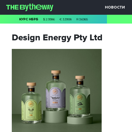
НОВОСТИ
КУРС НБРБ
$
2.9386
€
3.3908
R
3.6365
Design Energy Pty Ltd