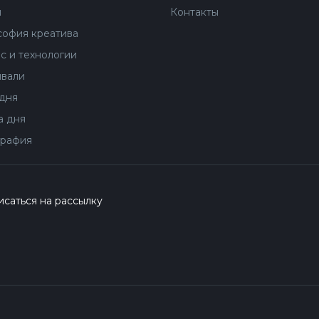
ы
Контакты
офия креатива
с и технологии
вали
дня
 дня
рафия
саться на рассылку