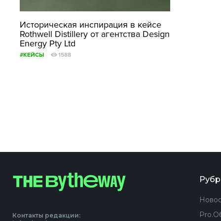
Историческая инспирация в кейсе
Rothwell Distillery от агентства Design
Energy Pty Ltd
#КЕЙСЫ
1588
Рубр
Новос
Pro.О
Контакты редакции: