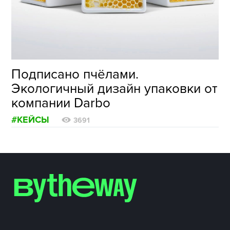
ФОТОГРАФИЯ
ТИПОГРАФИКА
ИСТОРИИ БРЕНДОВ
Подписано пчёлами.
Экологичный дизайн упаковки от
О ПРОЕКТЕ
компании Darbo
РЕКЛАМА
#КЕЙСЫ
КОНТАКТЫ
3691