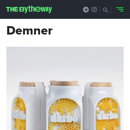
Demner
НОВОСТИ
PRO.ОБЗОР
КЕЙСЫ
ФИЛОСОФИЯ
КРЕАТИВА
БИЗНЕС И
ТЕХНОЛОГИИ
ФЕСТИВАЛИ