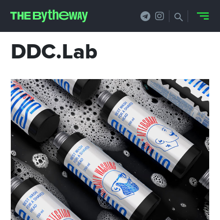
DDC.Lab
НОВОСТИ
PRO.ОБЗОР
КЕЙСЫ
ФИЛОСОФИЯ
КРЕАТИВА
БИЗНЕС И
ТЕХНОЛОГИИ
ФЕСТИВАЛИ