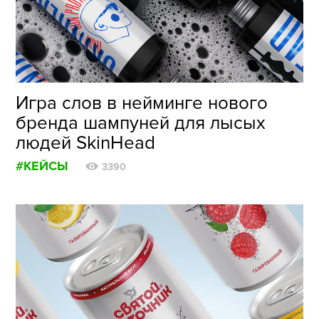
ФОТОГРАФИЯ
ТИПОГРАФИКА
ИСТОРИИ БРЕНДОВ
Игра слов в нейминге нового
бренда шампуней для лысых
О ПРОЕКТЕ
людей SkinHead
РЕКЛАМА
#КЕЙСЫ
КОНТАКТЫ
3390