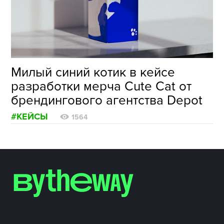
ФОТОГРАФИЯ
ТИПОГРАФИКА
ИСТОРИИ БРЕНДОВ
Милый синий котик в кейсе
разработки мерча Cute Cat от
О ПРОЕКТЕ
брендингового агентства Depot
РЕКЛАМА
#КЕЙСЫ
КОНТАКТЫ
1564