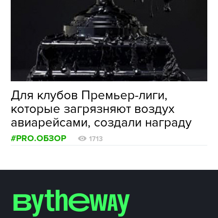
ФОТОГРАФИЯ
ТИПОГРАФИКА
ИСТОРИИ БРЕНДОВ
О ПРОЕКТЕ
Для клубов Премьер-лиги,
РЕКЛАМА
которые загрязняют воздух
КОНТАКТЫ
авиарейсами, создали награду
#PRO.ОБЗОР
1713