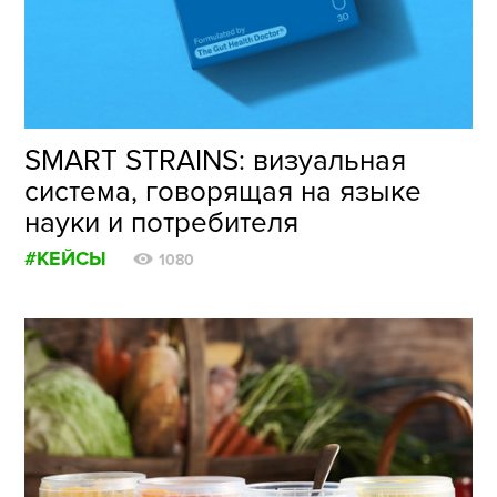
ФОТОГРАФИЯ
ТИПОГРАФИКА
ИСТОРИИ БРЕНДОВ
SMART STRAINS: визуальная
система, говорящая на языке
О ПРОЕКТЕ
науки и потребителя
РЕКЛАМА
#КЕЙСЫ
КОНТАКТЫ
1080