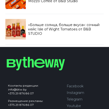
Mozzo Coffee от B&B Studio
«Больше солнца, больше вкуса»: сочный
кейс Isle of Wight Tomatoes от B&B
STUDIO
Контакты редакции:
Facebook
info@btw.by
Instagram
+375 29 876 86 07
Telegram
Размещение рекламы:
+375 29 876 86 07
Youtube