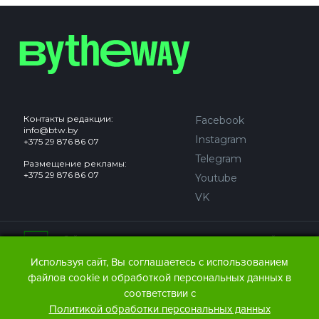
Контакты редакции:
Facebook
info@btw.by
Instagram
+375 29 876 86 07
Telegram
Размещение рекламы:
+375 29 876 86 07
Youtube
VK
Сайт может содержать контент, не предназначенный для
лиц младше 18 лет.
Используя сайт, Вы соглашаетесь с использованием
файлов cookie и обработкой персональных данных в
© 2016 – 2026 ООО
«АЙДЬЮ МЕДИА».
соответствии с
Все права защищены.
При любом использовании
Политикой обработки персональных данных
материалов The Bytheway ссылка
(для сайтов - гиперссылка