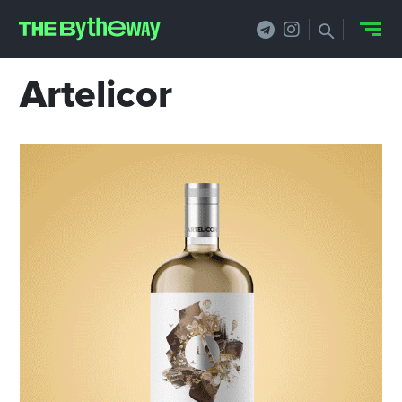
Artelicor
НОВОСТИ
PRO.ОБЗОР
КЕЙСЫ
ФИЛОСОФИЯ
КРЕАТИВА
БИЗНЕС И
ТЕХНОЛОГИИ
ФЕСТИВАЛИ