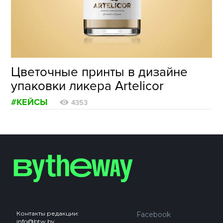
ФОТОГРАФИЯ
ТИПОГРАФИКА
ИСТОРИИ БРЕНДОВ
Цветочные принты в дизайне
упаковки ликера Artelicor
О ПРОЕКТЕ
#КЕЙСЫ
РЕКЛАМА
4353
КОНТАКТЫ
Контакты редакции:
Facebook
info@btw.by