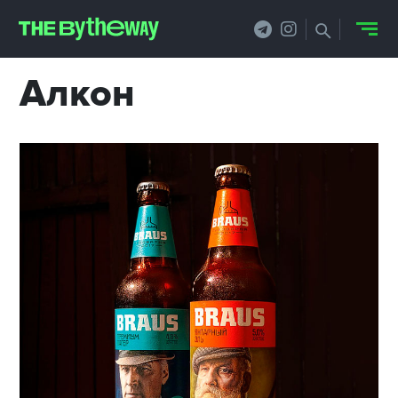
Алкон
НОВОСТИ
PRO.ОБЗОР
КЕЙСЫ
ФИЛОСОФИЯ
КРЕАТИВА
БИЗНЕС И
ТЕХНОЛОГИИ
ФЕСТИВАЛИ