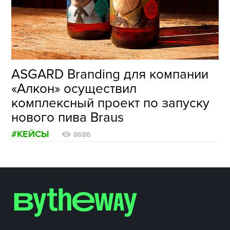
ФОТОГРАФИЯ
ТИПОГРАФИКА
ИСТОРИИ БРЕНДОВ
ASGARD Branding для компании
«Алкон» осуществил
О ПРОЕКТЕ
комплексный проект по запуску
РЕКЛАМА
нового пива Braus
КОНТАКТЫ
#КЕЙСЫ
8686