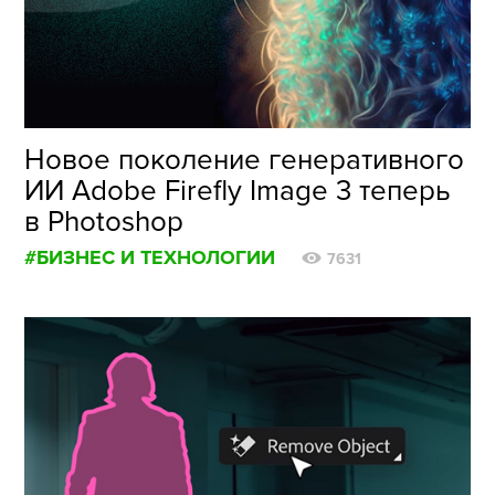
ФОТОГРАФИЯ
ТИПОГРАФИКА
ИСТОРИИ БРЕНДОВ
Новое поколение генеративного
ИИ Adobe Firefly Image 3 теперь
О ПРОЕКТЕ
в Photoshop
РЕКЛАМА
#БИЗНЕС И ТЕХНОЛОГИИ
КОНТАКТЫ
7631